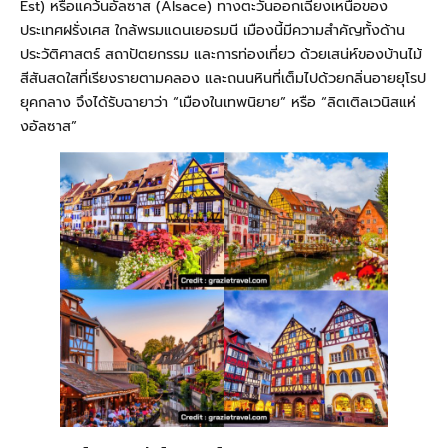
Est) หรือแคว้นอัลซาส (Alsace) ทางตะวันออกเฉียงเหนือของ
ประเทศฝรั่งเศส ใกล้พรมแดนเยอรมนี เมืองนี้มีความสำคัญทั้งด้าน
ประวัติศาสตร์ สถาปัตยกรรม และการท่องเที่ยว ด้วยเสน่ห์ของบ้านไม้
สีสันสดใสที่เรียงรายตามคลอง และถนนหินที่เต็มไปด้วยกลิ่นอายยุโรป
ยุคกลาง จึงได้รับฉายาว่า “เมืองในเทพนิยาย” หรือ “ลิตเติลเวนิสแห่
งอัลซาส”