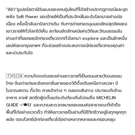
“ลิซ่า”ซูเปอร์สตาร์ต้นแบบของคนรุ่นใหม่ที่ได้สร้างปรากฏการณ์และจุด
พลัง Soft Power ของไทยให้เป็นที่ประจักษ์ในระดับโลกมาอย่างต่อ
เนื่อง ครั้งนี้กลับมาปังกว่าเดิม กับการถ่ายทอดมุมมองใหม่สุดชิคของ
เยาวราชให้ทั่วโลกได้เห็น สะท้อนอัตลักษณ์แห่งวิถีและวัฒนธรรมใน
ย่านเก่าที่รอคอยนักท่องเที่ยวจากทั่วโลกมา explore และเป็นอีกหนึ่ง
เสน่ห์ของกรุงเทพฯ ที่จะช่วยสร้างประสบการณ์ท่องเที่ยวทรงคุณค่า
และน่าประทับใจ
🇹🇭🇨🇳 ความโดดเด่นของย่านเยาวราชที่เป็นถนนสายวัฒนธรรม
ไทย-จีนเก่าแก่และยังคงกลิ่นอายของวิถีดั้งเดิมเหนือกาลเวลา มี
โบราณสถาน ทั้งวัด ศาลเจ้าต่าง ๆ ตลอดเส้นทาง ประกอบกับร้าน
อาหาร คาเฟ่ สตรีทฟู้ดตั้งแต่ระดับท้องถิ่นไปจนถึง MICHELIN
GUIDE ⭐️🍽🥢 และความสะดวกสบายของขนส่งสาธารณะที่เข้าถึง
พื้นที่ได้อย่างรวดเร็ว ทำให้เยาวราชเป็นย่านที่มีชีวิตชีวาอยู่ในทุกยุคทุก
สมัย ตอบโจทย์นักท่องเที่ยวได้อย่างหลากหลายและครอบคลุม