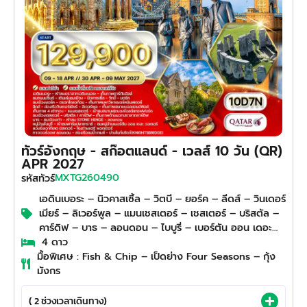
ทัวร์อังกฤษ - สก๊อตแลนด์ - เวลส์ 10 วัน (QR)
APR 2027
MXTG260490
รหัสทัวร์
เอดินเบอระ – นิวคาสเซิ้ล – วิตบี – ยอร์ค – ลีดส์ – วินเดอร์
เมียร์ – ลิเวอร์พูล – แมนเชสเตอร์ – เชสเตอร์ – บริสตัล –
คาร์ดิฟ – บาธ – ลอนดอน – ไบบูรี่ – เบอร์ตัน ออน เดอะ
วอเตอร์
4 ดาว
มื้อพิเศษ : Fish & Chip – เป็ดย่าง Four Seasons – กุ้ง
มังกร
( 2 ช่วงเวลาเดินทาง)