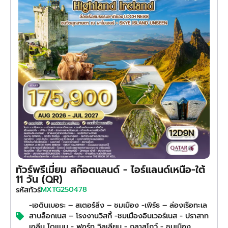
ทัวร์พรีเมี่ยม สก๊อตแลนด์ - ไอร์แลนด์เหนือ-ใต้
11 วัน (QR)
MXTG250478
รหัสทัวร์
-เอดินเบอระ – สเตอร์ลิ่ง – ชมเมือง -เพิร์ธ – ล่องเรือทะเล
สาบล็อกเนส – โรงงานวิสกี้ -ชมเมืองอินเวอร์เนส - ปราสาท
เอลีน โดแนน - ฟอร์ท วิลเลียม - กลาสโกว์ - ชมเมือง