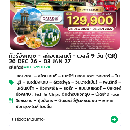
ทัวร์อังกฤษ - สก็อตแลนด์ - เวลส์ 9 วัน (QR)
26 DEC 26 - 03 JAN 27
MXTG260024
รหัสทัวร์
ลอนดอน – สโตนเฮนจ์ – เบอร์ตัน ออน เดอะ วอเตอร์ – ไบ
บูรี – เบอร์มิงแฮม – ลิเวอร์พูล – วินเดอร์เมียร์ – เพนริทธ์ –
เอดินเบิร์ก – นิวคาสเซิล – ยอร์ก – แมนเชสเตอร์ – บิสเตอร์
มื้อพิเศษ : Fish & Chips ต้นตำรับอังกฤษ – เป็ดย่าง Four
Seasons – กุ้งมังกร – ดินเนอร์ซีฟู้ดลอนดอน – อาหาร
อังกฤษสไตล์ท้องถิ่น
( 1 ช่วงเวลาเดินทาง)