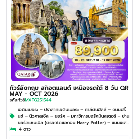
ทัวร์อังกฤษ สก็อตแลนด์ เหนือจรดใต้ 8 วัน QR
MAY - OCT 2026
MXTG251544
รหัสทัวร์
เอดินเบอระ – ปราสาทเอดินเบอระ – คาล์ตันฮิลล์ – ถนนปริ๊
นซ์ – นิวคาสเซิ่ล – ยอร์ค – มหาวิหารยอร์คมินสเตอร์ – ย่าน
ยอร์คแชมเบิล (ตรอกไดแอกอน Harry Potter) – แมนเชส
เตอร์ – สนามโอลด์แทรฟฟอร์ด – ลิเวอร์พูล – อนุสาวรีย์
4 ดาว
The Beatles – สนามแอนด์ฟิลด์