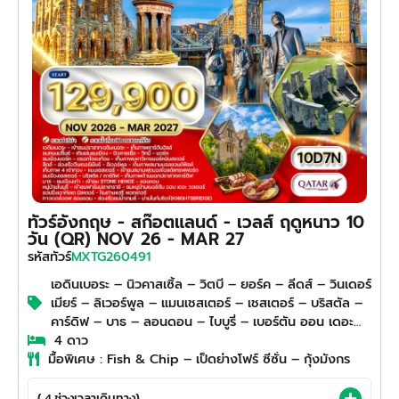
ทัวร์อังกฤษ - สก๊อตแลนด์ - เวลส์ ฤดูหนาว 10
วัน (QR) NOV 26 - MAR 27
MXTG260491
รหัสทัวร์
เอดินเบอระ – นิวคาสเซิ้ล – วิตบี – ยอร์ค – ลีดส์ – วินเดอร์
เมียร์ – ลิเวอร์พูล – แมนเชสเตอร์ – เชสเตอร์ – บริสตัล –
คาร์ดิฟ – บาธ – ลอนดอน – ไบบูรี่ – เบอร์ตัน ออน เดอะ
วอเตอร์
4 ดาว
มื้อพิเศษ : Fish & Chip – เป็ดย่างโฟร์ ซีซั่น – กุ้งมังกร
( 4 ช่วงเวลาเดินทาง)