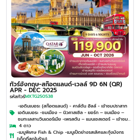
ทัวร์อังกฤษ-สก๊อตแลนด์-เวลล์ 9D 6N (QR)
APR - DEC 2025
MXTG250538
รหัสทัวร์
-เอดินเบอระ (สก๊อตแลนด์) - คาล์ตัน ฮิลล์ - เข้าชมปราสาท
เอดินเบอระ -ชมเมือง – นิวคาสเซิล - ยอร์ก – ชมเมือง –
ชมทะเลสาบวินเดอร์เมีย -เพรสตัน – แมนเชสเตอร์ – เข้าชม
สนามแมนยูไนเต็ด - ลิเวอร์พูล – ชมเมือง
4 ดาว
-เมนูพิเศษ Fish & Chip -เมนูเป็ดย่างรสเลิศและกุ้งมังกร
(เด็ดที่สุดในร้าน)