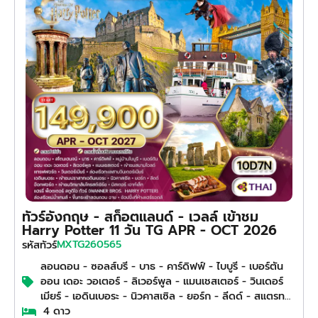
ทัวร์อังกฤษ - สก็อตแลนด์ - เวลล์ เข้าชม
Harry Potter 11 วัน TG APR - OCT 2026
MXTG260565
รหัสทัวร์
ลอนดอน - ซอลส์บรี - บาธ - คาร์ดิฟฟ์ - ไบบูรี - เบอร์ตัน
ออน เดอะ วอเตอร์ - ลิเวอร์พูล - แมนเชสเตอร์ - วินเดอร์
เมียร์ - เอดินเบอระ - นิวคาสเซิล - ยอร์ก - ลีดด์ - สแตรทฟ
อร์ด อพอน เอวอน - อ็อกซ์ฟอร์ด
4 ดาว