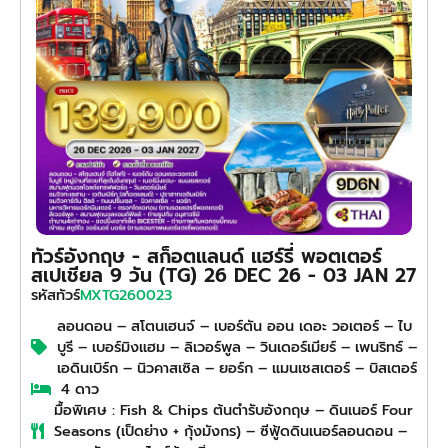
ทัวร์อังกฤษ - สก็อตแลนด์ แฮร์รี่ พอตเตอร์
สเปเชียล 9 วัน (TG) 26 DEC 26 - 03 JAN 27
MXTG260023
รหัสทัวร์
ลอนดอน – สโตนเฮนจ์ – เบอร์ตัน ออน เดอะ วอเตอร์ – ไบ
บูรี – เบอร์มิงแฮม – ลิเวอร์พูล – วินเดอร์เมียร์ – เพนริทธ์ –
เอดินเบิร์ก – นิวคาสเซิล – ยอร์ก – แมนเชสเตอร์ – บิสเตอร์
4 ดาว
มื้อพิเศษ : Fish & Chips ต้นตำรับอังกฤษ – ดินเนอร์ Four
Seasons (เป็ดย่าง + กุ้งมังกร) – ซีฟู้ดดินเนอร์ลอนดอน –