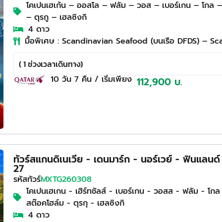
โคเปนเฮเก้น – ออสโล – ฟลัม – วอส – เบอร์เกน – โกล –
– ตุรกู – เฮลซิงกิ
4 ดาว
มื้อพิเศษ : Scandinavian Seafood (บนเรือ DFDS) – Sc
( 1 ช่วงเวลาเดินทาง)
10 วัน
7 คืน
/ เริ่มเพียง
112,900 บ.
ทัวร์สแกนดิเนเวีย - เดนมาร์ก - นอร์เวย์ - ฟินแล
27
รหัสทัวร์
MXTG260308
โคเปนเฮเกน - เฮิร์ทชัลส์ - เบอร์เกน - วอสส - ฟลัม - โกล
สต๊อคโฮล์ม - ตุรกุ - เฮลซิงกิ
4 ดาว