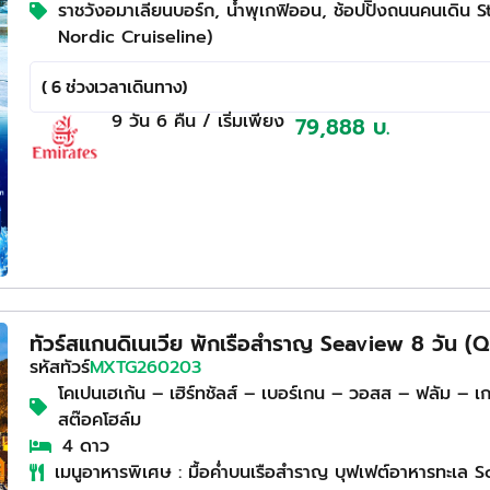
ราชวังอมาเลียนบอร์ก, นํ้าพุเกฟิออน, ช้อปป้ิงถนนคนเดิน S
Nordic Cruiseline)
( 6 ช่วงเวลาเดินทาง)
9 วัน
6 คืน
/ เริ่มเพียง
79,888 บ.
ทัวร์สแกนดิเนเวีย พักเรือสำราญ Seaview 8 วัน 
รหัสทัวร์
MXTG260203
โคเปนเฮเก้น – เฮิร์ทชัลส์ – เบอร์เกน – วอสส – ฟลัม – 
สต๊อคโฮล์ม
4 ดาว
เมนูอาหารพิเศษ : มื้อค่ำบนเรือสำราญ บุฟเฟต์อาหารทะเล