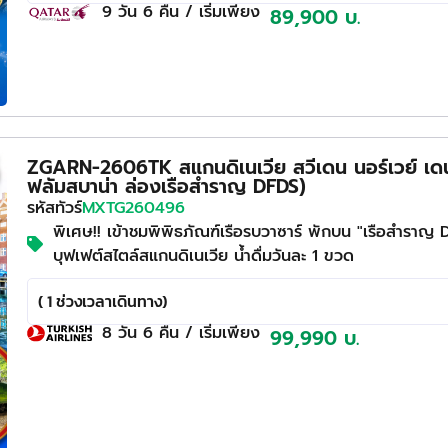
9 วัน
6 คืน
/ เริ่มเพียง
89,900 บ.
ZGARN-2606TK สแกนดิเนเวีย สวีเดน นอร์เวย์ เดนม
ฟลัมสบาน่า ล่องเรือสำราญ DFDS)
รหัสทัวร์
MXTG260496
พิเศษ!! เข้าชมพิพิธภัณฑ์เรือรบวาซาร์ พักบน "เรือสำราญ
บุฟเฟต์สไตล์สแกนดิเนเวีย น้ำดื่มวันละ 1 ขวด
( 1 ช่วงเวลาเดินทาง)
8 วัน
6 คืน
/ เริ่มเพียง
99,990 บ.