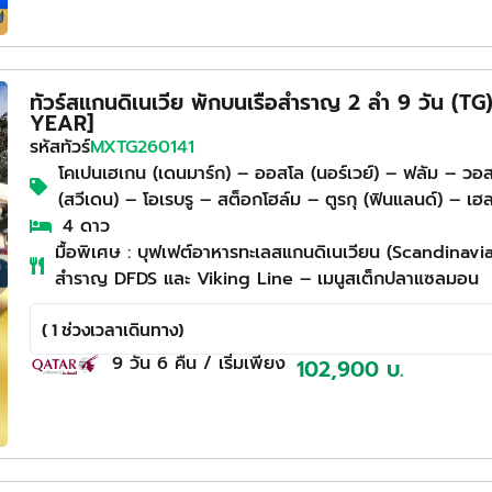
ทัวร์สแกนดิเนเวีย พักบนเรือสำราญ 2 ลำ 9 วัน (
YEAR]
รหัสทัวร์
MXTG260141
โคเปนเฮเกน (เดนมาร์ก) – ออสโล (นอร์เวย์) – ฟลัม – วอ
(สวีเดน) – โอเรบรู – สต็อกโฮล์ม – ตูรกุ (ฟินแลนด์) – เฮล
4 ดาว
มื้อพิเศษ : บุฟเฟต์อาหารทะเลสแกนดิเนเวียน (Scandinavi
สำราญ DFDS และ Viking Line – เมนูสเต็กปลาแซลมอน
( 1 ช่วงเวลาเดินทาง)
9 วัน
6 คืน
/ เริ่มเพียง
102,900 บ.