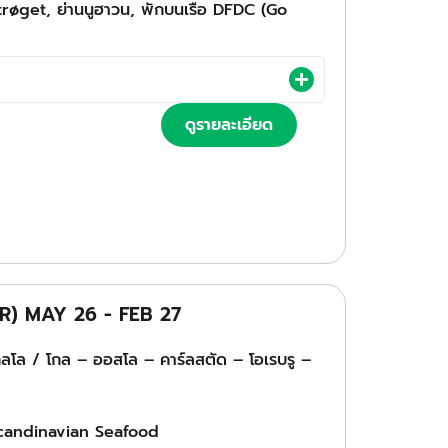
trøget, ย่านนูฮาวน, พักบนเรือ DFDC (Go
ดูรายละเอียด
(QR) MAY 26 - FEB 27
เกลโล / โกล – ออสโล – คาร์ลสตัด – โอเรบรู –
 Scandinavian Seafood