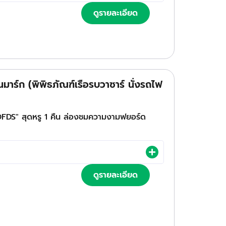
ดูรายละเอียด
าร์ก (พิพิธภัณฑ์เรือรบวาซาร์ นั่งรถไฟ
 DFDS" สุดหรู 1 คืน ล่องชมความงามฟยอร์ด
ดูรายละเอียด