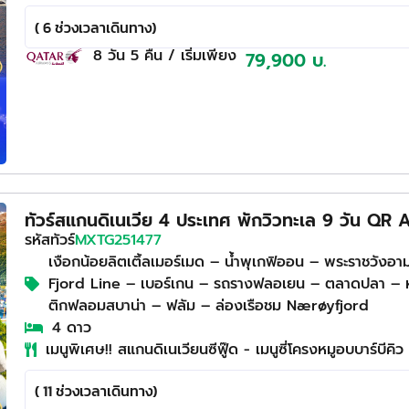
( 6 ช่วงเวลาเดินทาง)
8 วัน
5 คืน
/ เริ่มเพียง
79,900 บ.
ทัวร์สแกนดิเนเวีย 4 ประเทศ พักวิวทะเล 9 วัน QR
รหัสทัวร์
MXTG251477
เงือกน้อยลิตเติ้ลเมอร์เมด – น้ำพุเกฟิออน – พระราชวังอามา
Fjord Line – เบอร์เกน – รถรางฟลอเยน – ตลาดปลา – 
ติกฟลอมสบาน่า – ฟลัม – ล่องเรือชม Nærøyfjord
4 ดาว
เมนูพิเศษ!! สแกนดิเนเวียนซีฟู๊ด - เมนูซี่โครงหมูอบบาร์บีคิว
( 11 ช่วงเวลาเดินทาง)