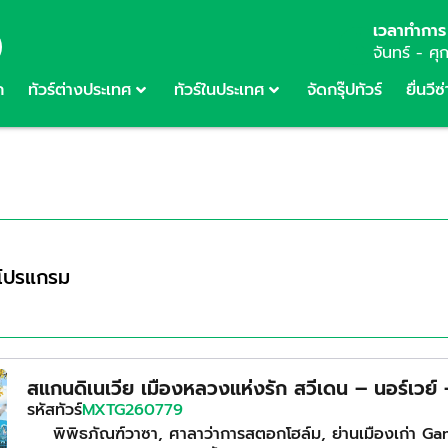
เวลาทำการ
จันทร์ - ศุ
ก
ทัวร์ต่างประเทศ
ทัวร์ในประเทศ
จัดกรุ๊ปทัวร์
ยื่นวีซ่
โปรแกรม
สแกนดิเนเวีย เมืองหลวงแห่งรัก สวีเดน – นอร์เวย์ 
รหัสทัวร์
MXTG260779
พิพิธภัณฑ์วาซา, ศาลาว่าการสตอกโฮล์ม, ย่านเมืองเก่า G