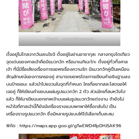
Credit : umamibites.com
ตั้งอยู่ไม่ไกลจากวันเซนโซจิ ตั้งอยู่ในย่านอาซากุสะ กลางกรุงโตเกียว
จุดเด่นของศาลเจ้าคือมีแมวกวัก หรือมาเนกิเนะโกะ ตั้งอยู่ทั่วทั้งศาล
เจ้า ที่นี่มีชื่อเสียงเรื่องการขอพรเรื่องความรัก มีแมวกวักคู่เป็นเหมือน
สัญลักษณ์ของการครองคู่ สามารถขอพรโดยการเขียนคำอธิษฐานลง
บนป้ายเอมะ แล้วนำไปแขวนในจุดที่กำหนด ใครที่อยากสละโสดขอให้
เจอคู่ ก็ให้เขียนคำขอบนแผ่นรูปแมวกวัก 2 ตัว ส่วนใครที่สมหวังไป
แล้ว ก็ให้มาเขียนบอกเทพเจ้าบนแผ่นรูปแมวกวักแต่งงาน ถ้ายังไม่
หนำใจที่ศาลเจ้านี้ก็ยังมีเครื่องรางแบบพกพาให้ซื้อกลับไป เป็น
เครื่องรางรูปแมวกวัก ซึ่งมีหลายรูปแบบให้ได้เลือกเก็บสะสม
พิกัด :
https://maps.app.goo.gl/gTwEWD4fpDHJSAK96