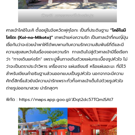
Credit :crossroadfukuoka.jp
ศาลเจ้าโคอิโนะคิ ตั้งอยู่ในจังหวัดฟุคุโอกะ เป็นที่ประดิษฐาน
“โคอิโนมิ
โคโตะ (Koi-no-Mikoto)”
เทพเจ้าแห่งความรัก เป็นศาลเจ้าที่คนญี่ปุ่น
เชื่อกันว่าจะช่วยนำพาให้ได้พบพานกับความรักความสัมพันธ์ที่ดีและมี
ความสุขสมหวังในเรื่องของความรัก ทางเดินไปสู่ตัวศาลเจ้ามีชื่อเรียก
ว่า “ทางเดินแห่งรัก” เพราะปูพื้นทางเดินด้วยแผ่นกระเบื้องรูปหัวใจ ไม่
ว่าจะเป็นตราประจำวิหาร เครื่องราง แผ่นเซียมซี หรือแผ่นเอะมะ ที่มีไว้
สำหรับเขียนคำอธิษฐานล้วนออกแบบเป็นรูปหัวใจ นอกจากจะมีความ
ศักดิ์สิทธิ์แล้วยังมีความน่ารักเพราะทั่วทั้งศาลเจ้าเต็มไปด้วยรูปหัวใจ
ถ่ายรูปออกมาสวย น่ารักสุดๆ
พิกัด :
https://maps.app.goo.gl/JDqt2dc57TQmJSAt7