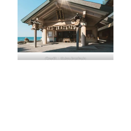
Credit : th.ise-kanko.jp
เป็นศาลเจ้าชินโต ตั้งอยู่บริเวณอ่าวฟูตามิ ของจังหวัดมิเอะ ที่นี่จะมีจุด
เด่นคือ
เมะโอะโทะอิวะ (
Meoto Iwa)
หรือ
หินแต่งงาน
เป็นหิน 2 ลูก
ตั้งอยู่ในทะเล โดยมีเชือก Oshimenawa เชื่อมคล้องกันเอาไว้ คล้าย
กับด้ายมงคลของคู่บ่าวสาวแสดงถึงความรักใคร่ปรองดองระหว่างคู่
สามีภริยา
นอกจากจะได้ชมความสวยงามโรแมนติกแล้วหินแต่งงานนี้
ยังมีความศักดิ์สิทธิ์
ผู้คนมักนิยมมาอธิษฐานขอพรหินแต่งงานนี้เพื่อให้
มีชีวิตสมรสที่มีความสุข และครองคู่กันให้ยาวนานเหมือนกับหินทั้ง 2
ก้อนนี้ เครื่องรางของที่นี่มีลวดลายดีไซน์ตามหินคู่สวยงามมีหลาก
หลายสีสำหรับพกพาติดตัวได้